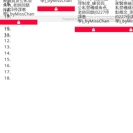
學)_byMissChan
機構角色
理制度_練習四_
家醫療融資及公
課教
公私營機構角色_
私營機構角色_重
學)_by
老師回饋(0227停
點概念_測驗溫習
n
課教
(0227停課教
Face
Powered by
-
AVideo®
A Video Platform v8.4
學)_byMissChan
學)_byMissChan