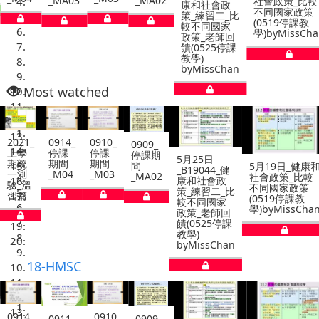
_MA03
_MA02
社會政策_比較
_B
康和社會政
不同國家政策
和
策_練習二_比
(0519停課教
習一
較不同國家
學)byMissChan
老師
政策_老師回
停
饋(0525停課
學)
教學)
byMissChan
Most watched
0914_
0910_
0909_
停課
停課
停課期
5月25日
期間
期間
間
5月19日_健康和
5月
_B19044_健
_M04
_M03
_MA02
社會政策_比較
_B1
康和社會政
不同國家政策
和社
策_練習二_比
(0519停課教
習一
較不同國家
學)byMissChan
老師
政策_老師回
停課
饋(0525停課
學)b
教學)
byMissChan
18-HMSC
0910_
0911_
0909_