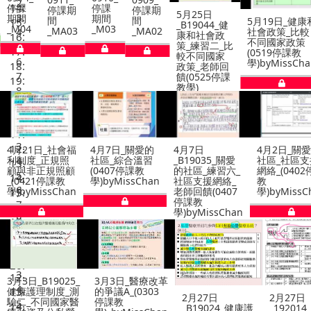
停課
停課期
停課期
5月25日
期間
間
間
5月19日_健康和
5月
_B19044_健
_M03
_MA03
_MA02
社會政策_比較
_B
康和社會政
不同國家政策
和
策_練習二_比
(0519停課教
習一
較不同國家
學)byMissChan
老師
政策_老師回
停
饋(0525停課
學)
教學)
byMissChan
福
4月7日_關愛的
4月7日
4月2日_關愛的
4月2日
社區_綜合溫習
_B19035_關愛
社區_社區支援
_B19034
(0407停課教
的社區_練習六_
網絡_(0402停課
的社區_練
學)byMissChan
社區支援網絡_
教
人際支援網
n
老師回饋(0407
學)byMissChan
老師回饋(0
停課教
停課教
學)byMissChan
學)byMis
_
3月3日_醫療改革
測
的爭議A_(0303
2月25
2月27日
2月27日
醫
停課教
_192
_B19024_健康護
_192014_不同國