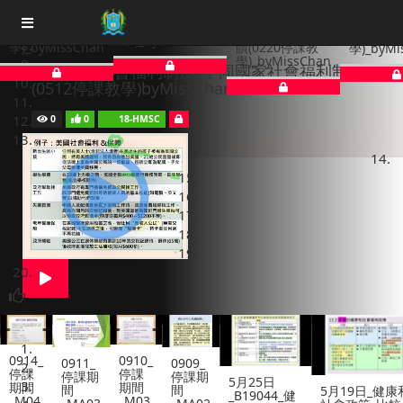
理制度_測驗一_
_PART_A_市場主
_PART
_測驗溫習(0218
課
本港醫療制度及
導國家(0220停課
家(02
停課教
醫療融資_老師回
教
學)_byM
學)_byMissChan
n
饋(0220停課教
學)_byMissChan
學)_byMissChan
5月12日_社會福利制度_不同國家社會福利制度
(0512停課教學)byMissChan
0
0
18-HMSC
Most popular
0910_
0911_
0909_
停課
停課期
停課期
5月25日
期間
間
間
5月19日_健康和
5月
_B19044_健
_M03