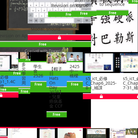
alternate
Free
to sequence
segment
Revision on Locus
Free
Free
Free
Modal: should
sion on Application of trigonometry
Free
ions of Circles
Free
多
學生
2425
元
【帽子
會
中一
學
日
Free
2526
橋樑
習
Hats
s5_ict_必修
s5_ict_必修
C
周
On
C_Chap6_2025-
C_Chap5_2025
Free
Free
Day
8-1_補課
7-31_補課(2)
Free
2025】
- 兒童
癌病基
金 CCF
Free