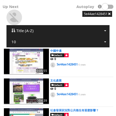
Up Next
Autoplay
5e44ae1428451
Title (A-Z)
10
中國申遺
Default
0
5e44ae1428451
6 years
0:05:55
文化產業
Default
0
5e44ae1428451
6 years
0:04:39
社會發展狀況對公共衛生有甚麼影響？
Default