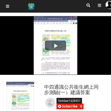
Play
Video
中四通識公共衞生網上同
步測驗(一）建議答案
5e44ae1428451
Subscribe
0