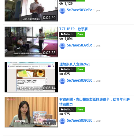
1,129
5e7aee5839d3c
1 year
0:04:20
T2TUBER - 歌手夢
Default
Free
1,094
5e7aee5839d3c
1 year
0:03:38
理想崇真人宣傳2425
Default
Free
625
5e7aee5839d3c
1 year
0:06:14
有線新聞 - 青山醫院製紙牌遊戲卡，助青年化解
情緒壓力
Default
Free
575
5e7aee5839d3c
1 year
0:01:58