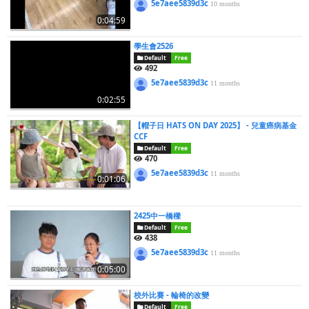
5e7aee5839d3c
10 months
0:04:59
學生會2526
Default
Free
492
5e7aee5839d3c
11 months
0:02:55
【帽子日 HATS ON DAY 2025】 - 兒童癌病基金
CCF
Default
Free
470
5e7aee5839d3c
11 months
0:01:06
2425中一橋樑
Default
Free
438
5e7aee5839d3c
11 months
0:05:00
校外比賽 - 輪椅的改變
Default
Free