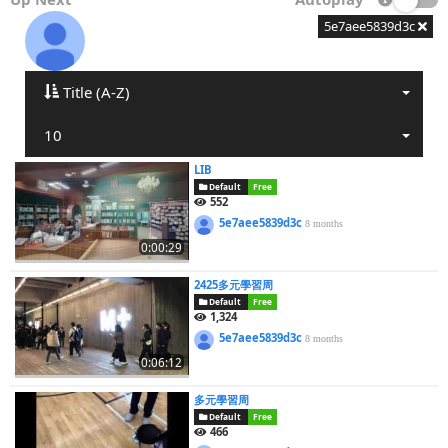
5e7aee5839d3c
Title (A-Z)
10
LIB
Default
Free
552
5e7aee5839d3c
8 months
0:00:29
2425多元學習周
Default
Free
1,324
5e7aee5839d3c
8 months
0:06:12
多元學習周
Default
Free
466