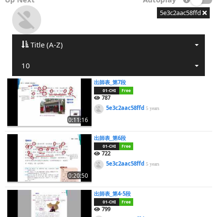
5e3c2aac58ffd
Title (A-Z)
10
出師表_第7段
01-CHI
Free
787
5e3c2aac58ffd
5 years
0:11:16
出師表_第6段
01-CHI
Free
722
5e3c2aac58ffd
5 years
0:20:50
出師表_第4-5段
01-CHI
Free
799