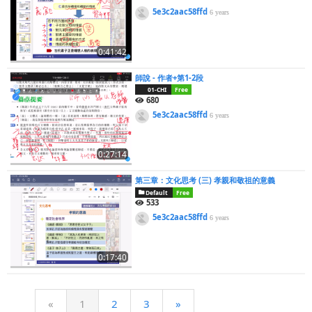
5e3c2aac58ffd
6 years
0:41:42
師說 - 作者+第1-2段
01-CHI
Free
680
5e3c2aac58ffd
6 years
0:27:14
第三章：文化思考 (三) 孝親和敬祖的意義
Default
Free
533
5e3c2aac58ffd
6 years
0:17:40
«
1
2
3
»