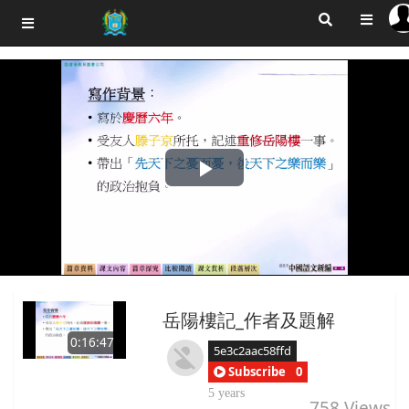
Play
Video
岳陽樓記_作者及題解
0:16:47
5e3c2aac58ffd
Subscribe
0
5 years
758
Views