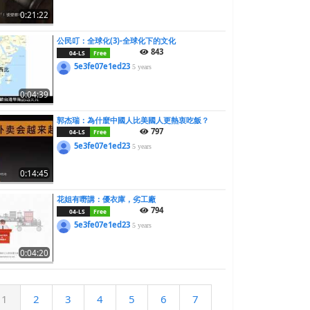
0:21:22
公民叮：全球化(3)-全球化下的文化
843
04-LS
Free
5e3fe07e1ed23
5 years
0:04:39
郭杰瑞：為什麼中國人比美國人更熱衷吃飯？
797
04-LS
Free
5e3fe07e1ed23
5 years
0:14:45
花姐有嘢講：優衣庫，劣工廠
794
04-LS
Free
5e3fe07e1ed23
5 years
0:04:20
1
2
3
4
5
6
7