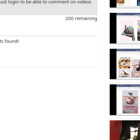
st login to be able to comment on videos
200 remaining
ts found!