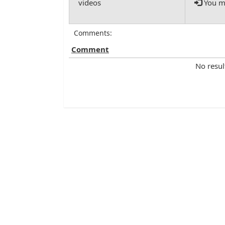
You mu
Comments:
Comment
No resul