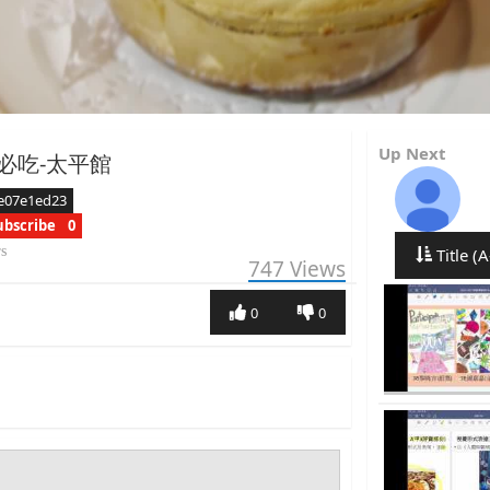
Up Next
必吃-太平館
e07e1ed23
ubscribe
0
rs
Title (A
747
Views
0
0