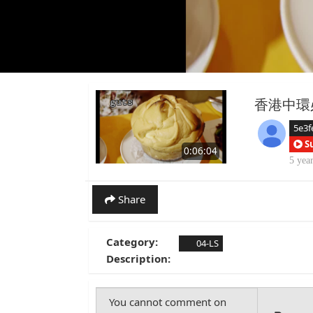
香港中環
5e3f
S
0:06:04
5 yea
Share
Category:
04-LS
Description: