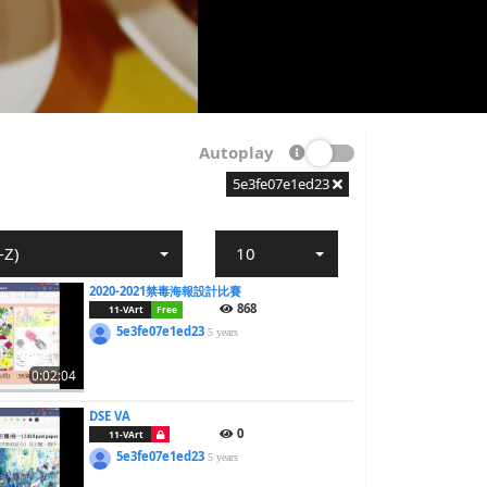
Autoplay
5e3fe07e1ed23
-Z)
10
2020-2021禁毒海報設計比賽
868
11-VArt
Free
5e3fe07e1ed23
5 years
0:02:04
DSE VA
0
11-VArt
5e3fe07e1ed23
5 years