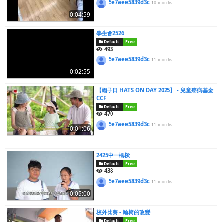
5e7aee5839d3c
10 months
0:04:59
學生會2526
Default
Free
493
5e7aee5839d3c
11 months
0:02:55
【帽子日 HATS ON DAY 2025】 - 兒童癌病基金
CCF
Default
Free
470
5e7aee5839d3c
11 months
0:01:06
2425中一橋樑
Default
Free
438
5e7aee5839d3c
11 months
0:05:00
校外比賽 - 輪椅的改變
Default
Free