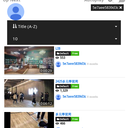
5e7aee5839d3c
Title (A-Z)
10
LIB
Default
Free
553
5e7aee5839d3c
8 months
0:00:29
2425多元學習周
Default
Free
1,329
5e7aee5839d3c
8 months
0:06:12
多元學習周
Default
Free
466