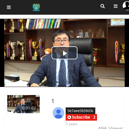
Play
Video
1
0:01:02
5e7aee5839d3c
Subscribe
2
5 years
496
Views