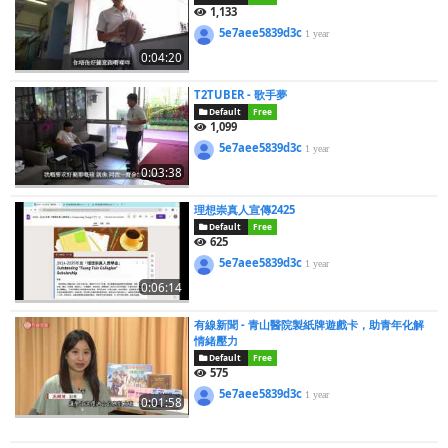
1,133
5e7aee5839d3c
1 year
0:04:20
T2TUBER - 歌手夢
Default
Free
1,099
5e7aee5839d3c
1 year
0:03:38
理想崇真人宣傳2425
Default
Free
625
5e7aee5839d3c
1 year
0:06:14
有線新聞 - 青山醫院製紙牌遊戲卡，助青年化解
情緒壓力
Default
Free
575
5e7aee5839d3c
1 year
0:01:58