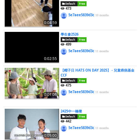
Default
Free
473
5e7aee5839d3c
10 months
0:04:59
學生會2526
Default
Free
499
5e7aee5839d3c
11 months
0:02:55
【帽子日 HATS ON DAY 2025】 - 兒童癌病基金
CCF
Default
Free
475
5e7aee5839d3c
11 months
0:01:06
2425中一橋樑
Default
Free
442
5e7aee5839d3c
11 months
0:05:00