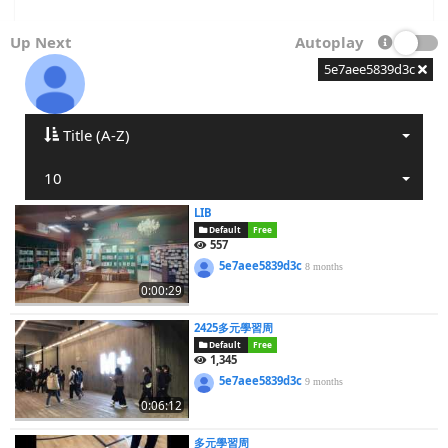
Up Next
Autoplay
5e7aee5839d3c
Title (A-Z)
10
LIB
Default
Free
557
5e7aee5839d3c
8 months
0:00:29
2425多元學習周
Default
Free
1,345
5e7aee5839d3c
9 months
0:06:12
多元學習周