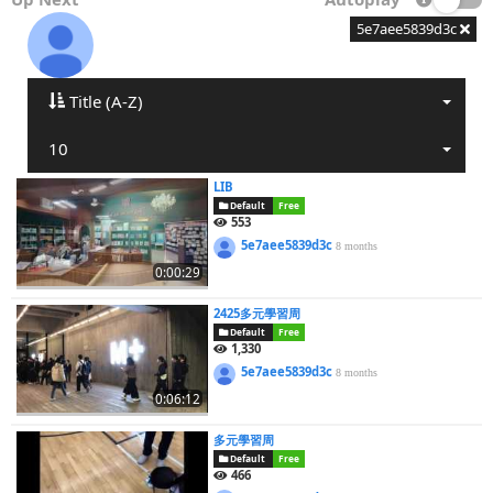
5e7aee5839d3c
Title (A-Z)
10
LIB
Default
Free
553
5e7aee5839d3c
8 months
0:00:29
2425多元學習周
Default
Free
1,330
5e7aee5839d3c
8 months
0:06:12
多元學習周
Default
Free
466