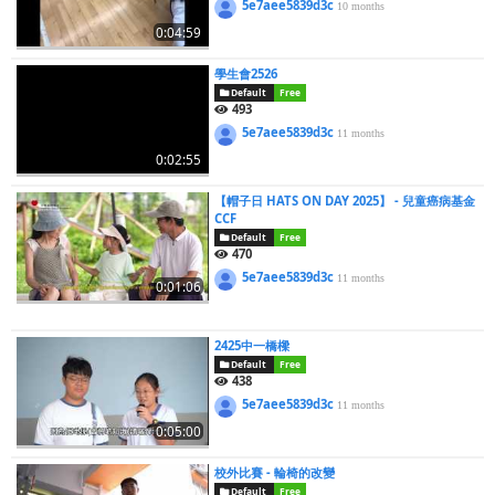
5e7aee5839d3c
10 months
0:04:59
學生會2526
Default
Free
493
5e7aee5839d3c
11 months
0:02:55
【帽子日 HATS ON DAY 2025】 - 兒童癌病基金
CCF
Default
Free
470
5e7aee5839d3c
11 months
0:01:06
2425中一橋樑
Default
Free
438
5e7aee5839d3c
11 months
0:05:00
校外比賽 - 輪椅的改變
Default
Free