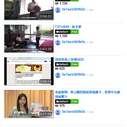
1,134
5e7aee5839d3c
1 year
0:04:20
T2TUBER - 歌手夢
Default
Free
1,100
5e7aee5839d3c
1 year
0:03:38
理想崇真人宣傳2425
Default
Free
625
5e7aee5839d3c
1 year
0:06:14
有線新聞 - 青山醫院製紙牌遊戲卡，助青年化解
情緒壓力
Default
Free
575
5e7aee5839d3c
1 year
0:01:58