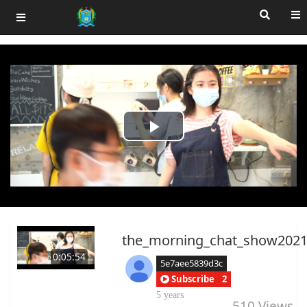
Play
Video
the_morning_chat_show202
0:05:54
5e7aee5839d3c
Subscribe
2
5 years
510
Views