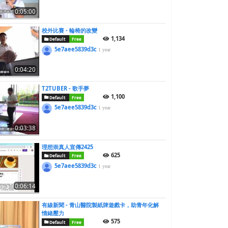
0:05:00
校外比賽 - 輪椅的改變
1,134
Default
Free
5e7aee5839d3c
1 year
0:04:20
T2TUBER - 歌手夢
1,100
Default
Free
5e7aee5839d3c
1 year
0:03:38
理想崇真人宣傳2425
625
Default
Free
5e7aee5839d3c
1 year
0:06:14
有線新聞 - 青山醫院製紙牌遊戲卡，助青年化解
情緒壓力
575
Default
Free