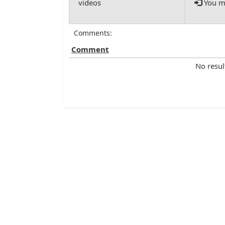
You mu
Comments:
Comment
No resul