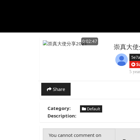
0:02:47
崇真大使分
5e7
S
5 yea
Share
Category:
Default
Description: