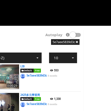
Autoplay
5e7aee5839d3c
-Z)
10
LIB
553
Default
Free
5e7aee5839d3c
8 months
0:00:29
2425多元學習周
1,330
Default
Free
5e7aee5839d3c
8 months