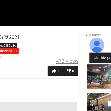
Up Next
享2021
aee5839d3c
ubscribe
2
rs
Title (A
472
Views
0
0