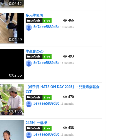
0:06:12
多元學習周
466
Default
Free
5e7aee5839d3c
10 months
0:04:59
學生會2526
493
Default
Free
5e7aee5839d3c
11 months
0:02:55
【帽子日 HATS ON DAY 2025】 - 兒童癌病基金
CCF
470
Default
Free
5e7aee5839d3c
11 months
0:01:06
2425中一橋樑
438
Default
Free
5e7aee5839d3c
11 months