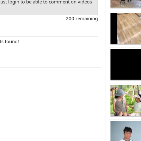
st login to be able to comment on videos
200 remaining
ts found!