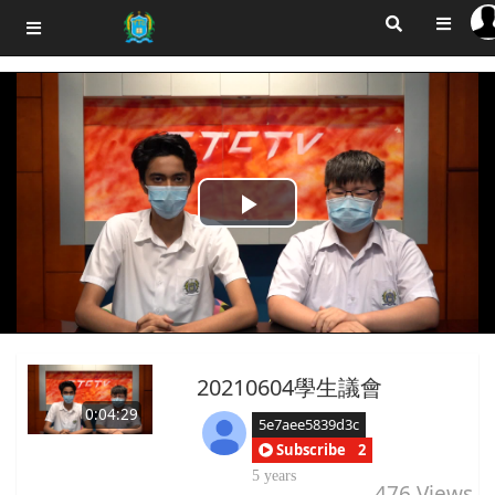
Play
Video
20210604學生議會
0:04:29
5e7aee5839d3c
Subscribe
2
5 years
476
Views