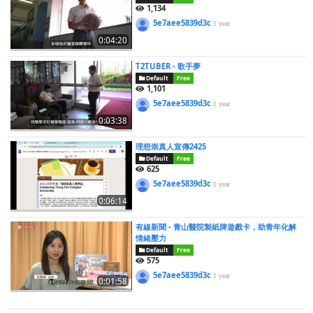
1,134
5e7aee5839d3c
1 year
0:04:20
T2TUBER - 歌手夢
Default
Free
1,101
5e7aee5839d3c
1 year
0:03:38
理想崇真人宣傳2425
Default
Free
625
5e7aee5839d3c
1 year
0:06:14
有線新聞 - 青山醫院製紙牌遊戲卡，助青年化解
情緒壓力
Default
Free
575
5e7aee5839d3c
1 year
0:01:58