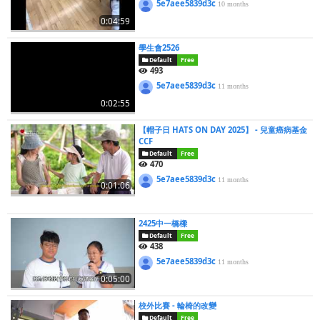
5e7aee5839d3c
10 months
0:04:59
學生會2526
Default
Free
493
5e7aee5839d3c
11 months
0:02:55
【帽子日 HATS ON DAY 2025】 - 兒童癌病基金
CCF
Default
Free
470
5e7aee5839d3c
11 months
0:01:06
2425中一橋樑
Default
Free
438
5e7aee5839d3c
11 months
0:05:00
校外比賽 - 輪椅的改變
Default
Free