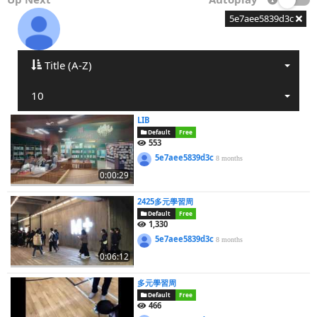
5e7aee5839d3c
Title (A-Z)
10
LIB
Default
Free
553
5e7aee5839d3c
8 months
0:00:29
2425多元學習周
Default
Free
1,330
5e7aee5839d3c
8 months
0:06:12
多元學習周
Default
Free
466