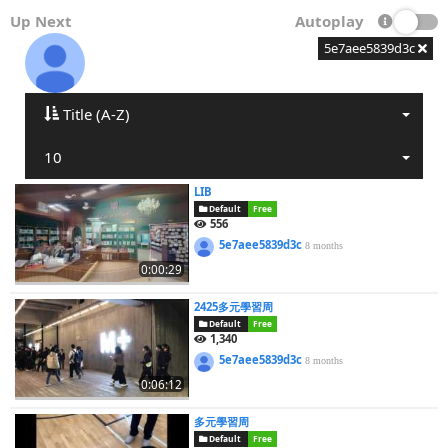
Up Next
Autoplay
5e7aee5839d3c
Title (A-Z)
10
LIB
Default
Free
556
5e7aee5839d3c
8 months
0:00:29
2425多元學習周
Default
Free
1,340
5e7aee5839d3c
8 months
0:06:12
多元學習周
Default
Free