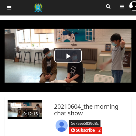
Play
Video
20210604_the morning
chat show
0:12:15
5e7aee5839d3c
Subscribe
2