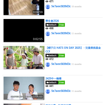
471
5e7aee5839d3c
10 months
0:04:59
學生會2526
Default
Free
498
5e7aee5839d3c
11 months
0:02:55
【帽子日 HATS ON DAY 2025】 - 兒童癌病基金
CCF
Default
Free
472
5e7aee5839d3c
11 months
0:01:06
2425中一橋樑
Default
Free
441
5e7aee5839d3c
11 months
0:05:00