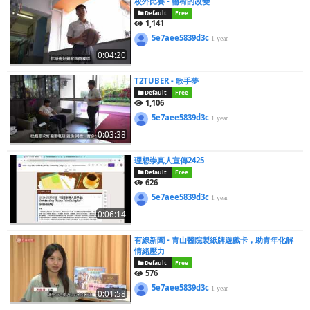
校外比賽 - 輪椅的改變
Default
Free
1,141
5e7aee5839d3c
1 year
0:04:20
T2TUBER - 歌手夢
Default
Free
1,106
5e7aee5839d3c
1 year
0:03:38
理想崇真人宣傳2425
Default
Free
626
5e7aee5839d3c
1 year
0:06:14
有線新聞 - 青山醫院製紙牌遊戲卡，助青年化解
情緒壓力
Default
Free
576
5e7aee5839d3c
1 year
0:01:58