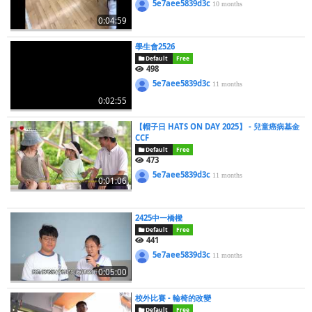
5e7aee5839d3c
10 months
0:04:59
學生會2526
Default
Free
498
5e7aee5839d3c
11 months
0:02:55
【帽子日 HATS ON DAY 2025】 - 兒童癌病基金
CCF
Default
Free
473
5e7aee5839d3c
11 months
0:01:06
2425中一橋樑
Default
Free
441
5e7aee5839d3c
11 months
0:05:00
校外比賽 - 輪椅的改變
Default
Free