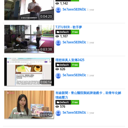
1,142
5e7aee5839d3c
1 year
0:04:20
T2TUBER - 歌手夢
Default
Free
1,107
5e7aee5839d3c
1 year
0:03:38
理想崇真人宣傳2425
Default
Free
626
5e7aee5839d3c
1 year
0:06:14
有線新聞 - 青山醫院製紙牌遊戲卡，助青年化解
情緒壓力
Default
Free
576
5e7aee5839d3c
1 year
0:01:58