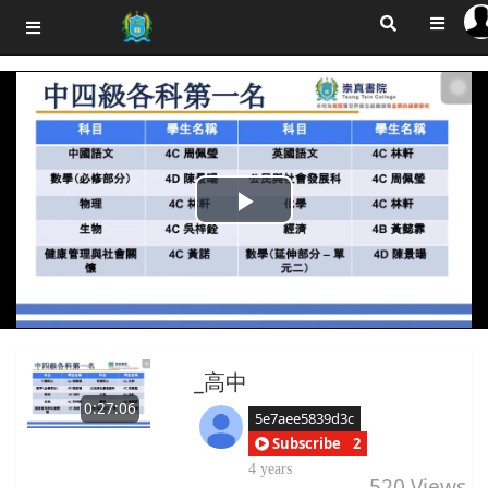
Play
Video
_高中
0:27:06
5e7aee5839d3c
Subscribe
2
4 years
520
Views