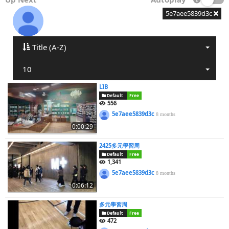
5e7aee5839d3c
Title (A-Z)
10
LIB
Default
Free
556
5e7aee5839d3c
8 months
0:00:29
2425多元學習周
Default
Free
1,341
5e7aee5839d3c
8 months
0:06:12
多元學習周
Default
Free
472