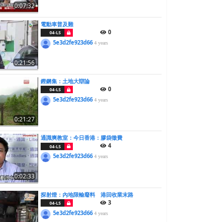
0:07:32
電動車普及難
0
04-LS
5e3d2fe923d66
4 years
0:21:56
鏗鏘集：土地大辯論
0
04-LS
5e3d2fe923d66
4 years
0:21:27
通識爽教室：今日香港：膠袋徵費
4
04-LS
5e3d2fe923d66
4 years
0:02:33
探射燈：內地限輸廢料 港回收業末路
3
04-LS
5e3d2fe923d66
4 years