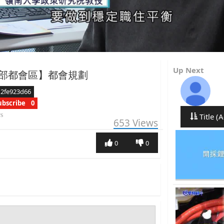
Up Next
部都會區】都會規劃
d2fe923d66
ubscribe
0
rs
Title (A
653
Views
0
0