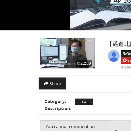
【邁進北
5e3
S
0:22:59
4 yea
Share
Category:
04-LS
Description: