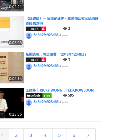
0:02:21
《經緯線》一 回收的迷惘 - 政府倡回收三紙兩膠
市民感迷惘
2
04-LS
5e3d2fe923d66
4 years
0:03:05
新聞透視：垃圾徵費 （2018年12月8日）
1
04-LS
5e3d2fe923d66
4 years
0:05:14
王維基 | RICKY WONG | TEDXKOWLOON
595
Default
Free
5e3d2fe923d66
4 years
0:23:36
1
2
3
4
5
6
7