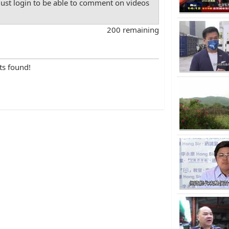
st login to be able to comment on videos
200 remaining
ts found!