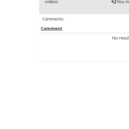
You mu
Comments:
Comment
No resul