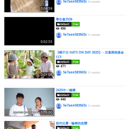
5e7aee5839d3c
10 months
0:04:59
學生會2526
Default
Free
496
5e7aee5839d3c
11 months
0:02:55
【帽子日 HATS ON DAY 2025】 - 兒童癌病基金
CCF
Default
Free
471
5e7aee5839d3c
11 months
0:01:06
2425中一橋樑
Default
Free
440
5e7aee5839d3c
11 months
0:05:00
校外比賽 - 輪椅的改變
Default
Free