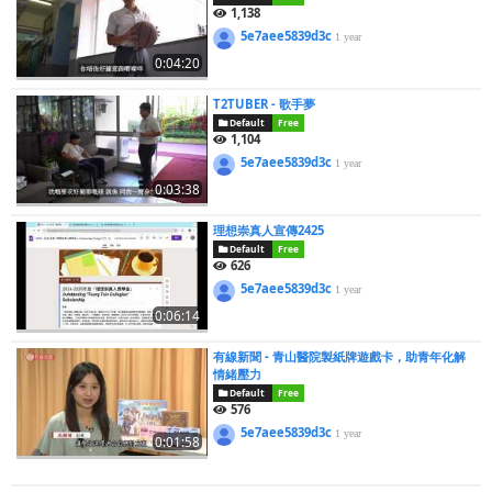
1,138
5e7aee5839d3c
1 year
0:04:20
T2TUBER - 歌手夢
Default
Free
1,104
5e7aee5839d3c
1 year
0:03:38
理想崇真人宣傳2425
Default
Free
626
5e7aee5839d3c
1 year
0:06:14
有線新聞 - 青山醫院製紙牌遊戲卡，助青年化解
情緒壓力
Default
Free
576
5e7aee5839d3c
1 year
0:01:58