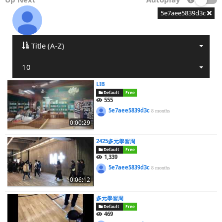
5e7aee5839d3c
Title (A-Z)
10
LIB
Default
Free
555
5e7aee5839d3c
8 months
0:00:29
2425多元學習周
Default
Free
1,339
5e7aee5839d3c
8 months
0:06:12
多元學習周
Default
Free
469