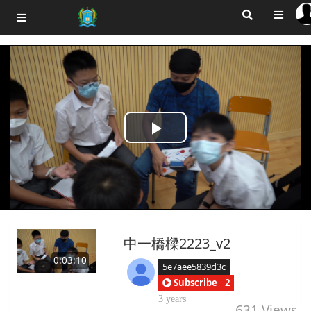
Play
Video
中一橋樑2223_v2
0:03:10
5e7aee5839d3c
Subscribe
2
3 years
631
Views