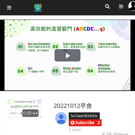
Play
Video
20221012早會
0:05:44
5e7aee5839d3c
Subscribe
2
3 years
626
Views