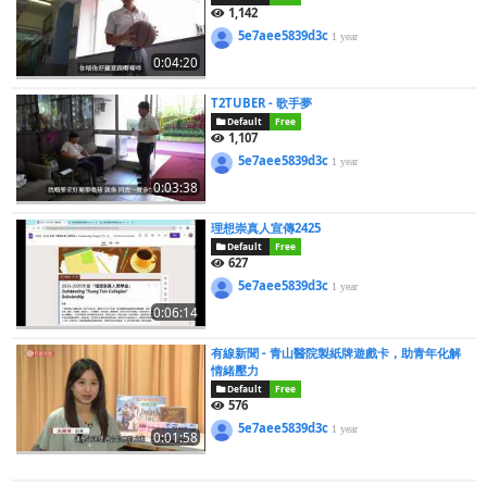
1,142
5e7aee5839d3c
1 year
0:04:20
T2TUBER - 歌手夢
Default
Free
1,107
5e7aee5839d3c
1 year
0:03:38
理想崇真人宣傳2425
Default
Free
627
5e7aee5839d3c
1 year
0:06:14
有線新聞 - 青山醫院製紙牌遊戲卡，助青年化解
情緒壓力
Default
Free
576
5e7aee5839d3c
1 year
0:01:58