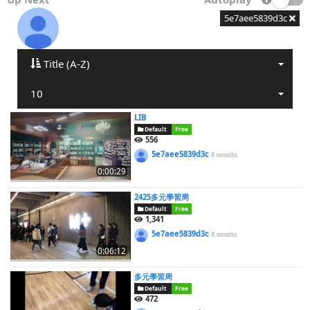
5e7aee5839d3c
Title (A-Z)
10
LIB
Default
Free
556
5e7aee5839d3c
8 months
0:00:29
2425多元學習周
Default
Free
1,341
5e7aee5839d3c
8 months
0:06:12
多元學習周
Default
Free
472