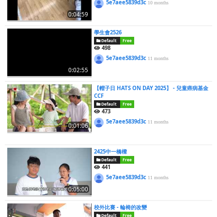
5e7aee5839d3c
10 months
0:04:59
學生會2526
Default
Free
498
5e7aee5839d3c
11 months
0:02:55
【帽子日 HATS ON DAY 2025】 - 兒童癌病基金
CCF
Default
Free
473
5e7aee5839d3c
11 months
0:01:06
2425中一橋樑
Default
Free
441
5e7aee5839d3c
11 months
0:05:00
校外比賽 - 輪椅的改變
Default
Free