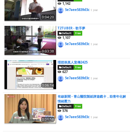
1,142
5e7aee5839d3c
1 year
0:04:20
T2TUBER - 歌手夢
Default
Free
1,107
5e7aee5839d3c
1 year
0:03:38
理想崇真人宣傳2425
Default
Free
627
5e7aee5839d3c
1 year
0:06:14
有線新聞 - 青山醫院製紙牌遊戲卡，助青年化解
情緒壓力
Default
Free
576
5e7aee5839d3c
1 year
0:01:58