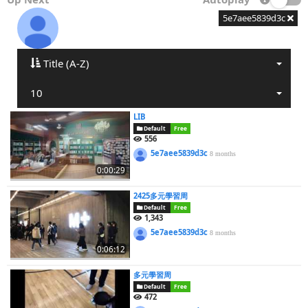
5e7aee5839d3c
Title (A-Z)
10
LIB
Default
Free
556
5e7aee5839d3c
8 months
0:00:29
2425多元學習周
Default
Free
1,343
5e7aee5839d3c
8 months
0:06:12
多元學習周
Default
Free
472