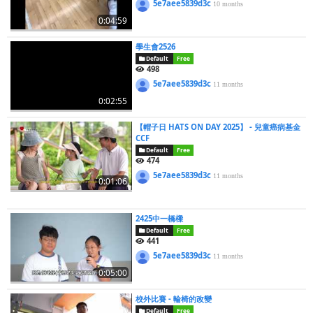
5e7aee5839d3c
10 months
0:04:59
學生會2526
Default
Free
498
5e7aee5839d3c
11 months
0:02:55
【帽子日 HATS ON DAY 2025】 - 兒童癌病基金
CCF
Default
Free
474
5e7aee5839d3c
11 months
0:01:06
2425中一橋樑
Default
Free
441
5e7aee5839d3c
11 months
0:05:00
校外比賽 - 輪椅的改變
Default
Free