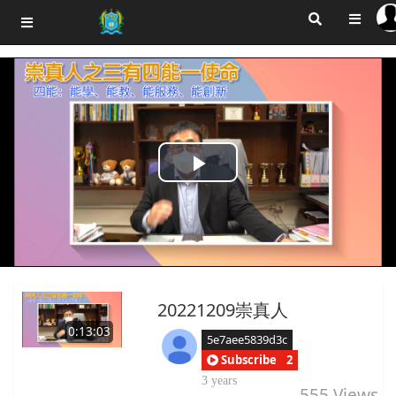
Play
Video
20221209崇真人
0:13:03
5e7aee5839d3c
Subscribe
2
3 years
555
Views