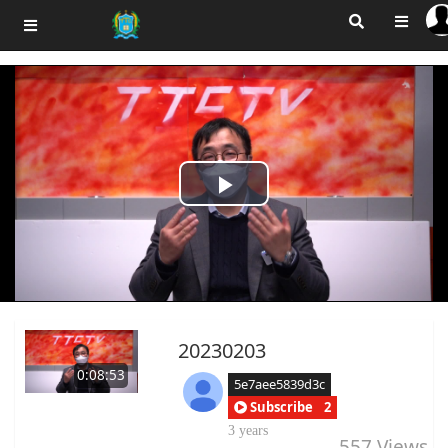
Play
Video
20230203
0:08:53
5e7aee5839d3c
Subscribe
2
3 years
557
Views