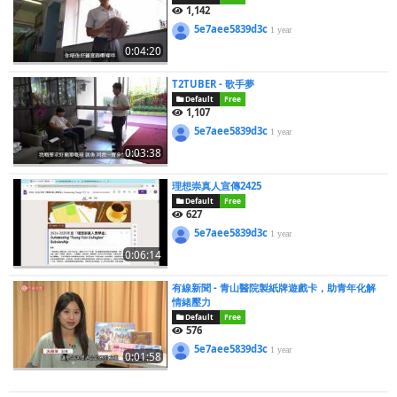
1,142
5e7aee5839d3c
1 year
0:04:20
T2TUBER - 歌手夢
Default
Free
1,107
5e7aee5839d3c
1 year
0:03:38
理想崇真人宣傳2425
Default
Free
627
5e7aee5839d3c
1 year
0:06:14
有線新聞 - 青山醫院製紙牌遊戲卡，助青年化解
情緒壓力
Default
Free
576
5e7aee5839d3c
1 year
0:01:58