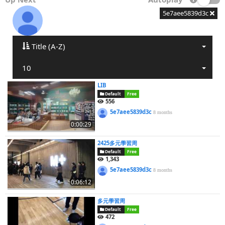
5e7aee5839d3c
Title (A-Z)
10
LIB
Default
Free
556
5e7aee5839d3c
8 months
0:00:29
2425多元學習周
Default
Free
1,343
5e7aee5839d3c
8 months
0:06:12
多元學習周
Default
Free
472