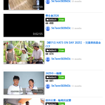
5e7aee5839d3c
10 months
0:04:59
學生會2526
Default
Free
498
5e7aee5839d3c
11 months
0:02:55
【帽子日 HATS ON DAY 2025】 - 兒童癌病基金
CCF
Default
Free
474
5e7aee5839d3c
11 months
0:01:06
2425中一橋樑
Default
Free
441
5e7aee5839d3c
11 months
0:05:00
校外比賽 - 輪椅的改變
Default
Free