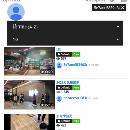
5e7aee5839d3c
Title (A-Z)
10
LIB
Default
Free
557
5e7aee5839d3c
8 months
0:00:29
2425多元學習周
Default
Free
1,345
5e7aee5839d3c
9 months
0:06:12
多元學習周
Default
Free
473