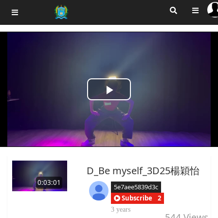
Play
Video
D_Be myself_3D25楊穎怡
0:03:01
5e7aee5839d3c
Subscribe
2
3 years
544
Views