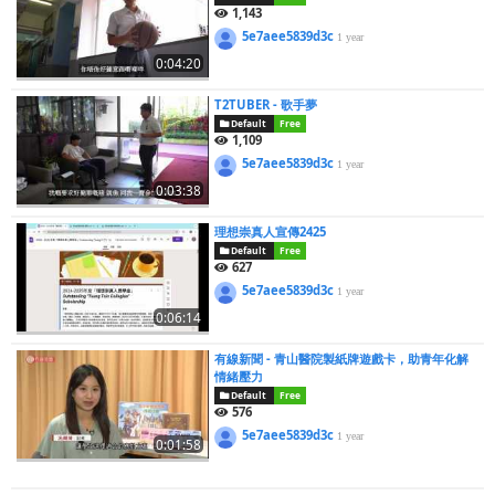
1,143
5e7aee5839d3c
1 year
0:04:20
T2TUBER - 歌手夢
Default
Free
1,109
5e7aee5839d3c
1 year
0:03:38
理想崇真人宣傳2425
Default
Free
627
5e7aee5839d3c
1 year
0:06:14
有線新聞 - 青山醫院製紙牌遊戲卡，助青年化解
情緒壓力
Default
Free
576
5e7aee5839d3c
1 year
0:01:58