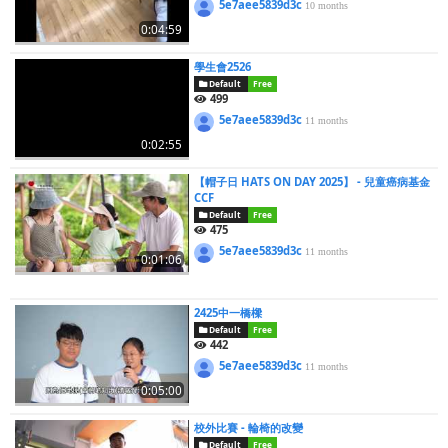
5e7aee5839d3c
10 months
0:04:59
學生會2526
Default
Free
499
5e7aee5839d3c
11 months
0:02:55
【帽子日 HATS ON DAY 2025】 - 兒童癌病基金
CCF
Default
Free
475
5e7aee5839d3c
11 months
0:01:06
2425中一橋樑
Default
Free
442
5e7aee5839d3c
11 months
0:05:00
校外比賽 - 輪椅的改變
Default
Free