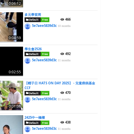
0:06:12
多元學習周
466
Default
Free
5e7aee5839d3c
10 months
0:04:59
學生會2526
492
Default
Free
5e7aee5839d3c
11 months
0:02:55
【帽子日 HATS ON DAY 2025】 - 兒童癌病基金
CCF
470
Default
Free
5e7aee5839d3c
11 months
0:01:06
2425中一橋樑
438
Default
Free
5e7aee5839d3c
11 months