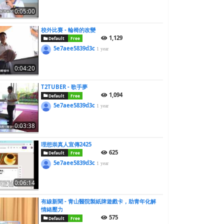
0:05:00
校外比賽 - 輪椅的改變
1,129
Default
Free
5e7aee5839d3c
1 year
0:04:20
T2TUBER - 歌手夢
1,094
Default
Free
5e7aee5839d3c
1 year
0:03:38
理想崇真人宣傳2425
625
Default
Free
5e7aee5839d3c
1 year
0:06:14
有線新聞 - 青山醫院製紙牌遊戲卡，助青年化解
情緒壓力
575
Default
Free