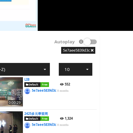
Autoplay
5e7aee5839d3c
-Z)
10
LIB
552
Default
Free
5e7aee5839d3c
8 months
0:00:29
2425多元學習周
1,324
Default
Free
5e7aee5839d3c
8 months