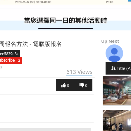
Up Next
周報名方法 - 電腦版報名
aee5839d3c
ubscribe
2
rs
Title (A
613
Views
0
0