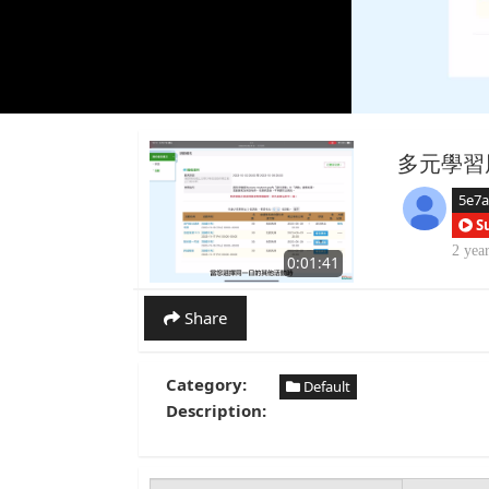
多元學習
5e7
S
2 yea
0:01:41
Share
Category:
Default
Description: