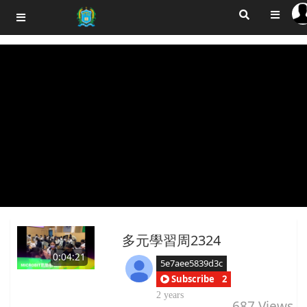
多元學習周2324
0:04:21
5e7aee5839d3c
Subscribe
2
2 years
687
Views