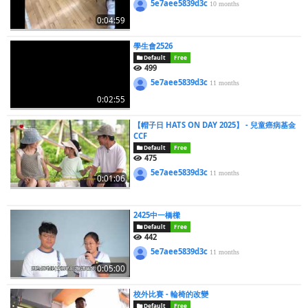
5e7aee5839d3c
10 months
0:04:59
學生會2526
Default
Free
499
5e7aee5839d3c
11 months
0:02:55
【帽子日 HATS ON DAY 2025】 - 兒童癌病基金
CCF
Default
Free
475
5e7aee5839d3c
11 months
0:01:06
2425中一橋樑
Default
Free
442
5e7aee5839d3c
11 months
0:05:00
校外比賽 - 輪椅的改變
Default
Free