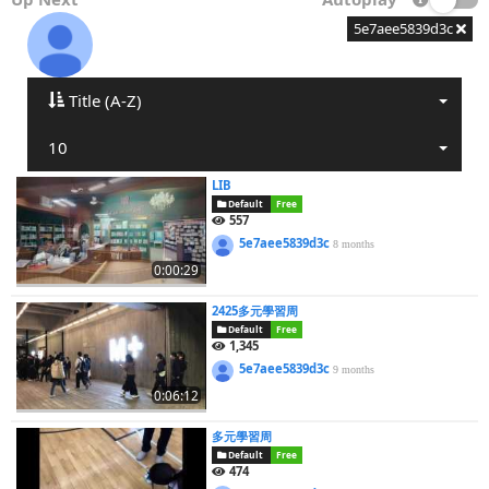
5e7aee5839d3c
Title (A-Z)
10
LIB
Default
Free
557
5e7aee5839d3c
8 months
0:00:29
2425多元學習周
Default
Free
1,345
5e7aee5839d3c
9 months
0:06:12
多元學習周
Default
Free
474