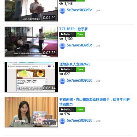
1,143
5e7aee5839d3c
1 year
0:04:20
T2TUBER - 歌手夢
Default
Free
1,109
5e7aee5839d3c
1 year
0:03:38
理想崇真人宣傳2425
Default
Free
627
5e7aee5839d3c
1 year
0:06:14
有線新聞 - 青山醫院製紙牌遊戲卡，助青年化解
情緒壓力
Default
Free
576
5e7aee5839d3c
1 year
0:01:58