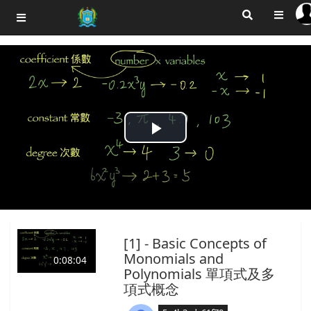
Play
Video
[1] - Basic Concepts of
Monomials and
0:08:04
Polynomials 單項式及多
項式概念