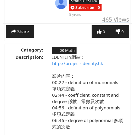
5e4b3cdc61f70
Subscribe
0
6 years
465
Views
Share
0
0
Category:
03-Math
Description:
IDENTITY網站：
http://project-identity.hk
影片內容：
00:22 - definition of monomials
單項式定義
02:44 - coefficient, constant and
degree 係數、常數及次數
04:56 - definition of polynomials
多項式定義
06:46 - degree of polynomial 多項
式的次數