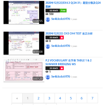
2020年12月2日EX4.3 Q(24-31）題型分類及Q24
題解
03-Math
Free
550
5e4b3cdc61f70
5 years
0:08:55
2020年12月2日 CH3 CH4 TEST 改正分析
03-Math
0
5e4b3cdc61f70
5 years
0:11:08
P.2 VOCABULARY 生字表 TABLE 1 & 2
SUMMER BRIDGING WS
03-Math
1
5e4b3cdc61f70
5 years
0:07:20
«
1
2
3
4
5
6
7