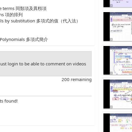
unlike terms 同類項及異頪項
terms 項的排列
omials by substitution 多項式的值（代入法）
to Polynomials 多項式簡介
st login to be able to comment on videos
200 remaining
ts found!