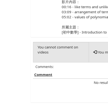
影片內容：
00:16 - like terms and 
03:09 - arrangement of 
05:02 - values of polyn
所屬主題：
[初中數學] - Introduction 
You mu
Comments:
Comment
No resul