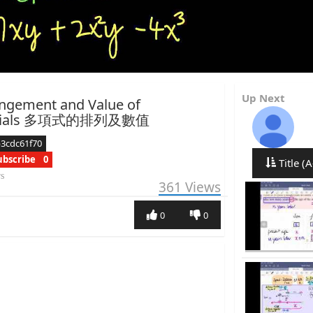
Up Next
rangement and Value of
omials 多項式的排列及數值
3cdc61f70
ubscribe
0
Title (A
rs
361
Views
0
0