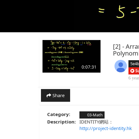
[2] - Ar
Polyn
5e4b
0:07:31
S
6 yea
Share
Category:
03-Math
Description:
IDENTITY網站：
http://project-identity.hk