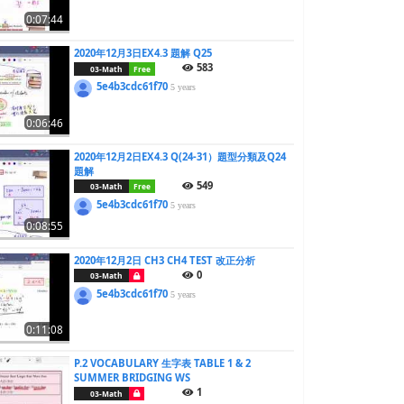
0:07:44
2020年12月3日EX4.3 題解 Q25
583
03-Math
Free
5e4b3cdc61f70
5 years
0:06:46
2020年12月2日EX4.3 Q(24-31）題型分類及Q24
題解
549
03-Math
Free
5e4b3cdc61f70
5 years
0:08:55
2020年12月2日 CH3 CH4 TEST 改正分析
0
03-Math
5e4b3cdc61f70
5 years
0:11:08
P.2 VOCABULARY 生字表 TABLE 1 & 2
SUMMER BRIDGING WS
1
03-Math