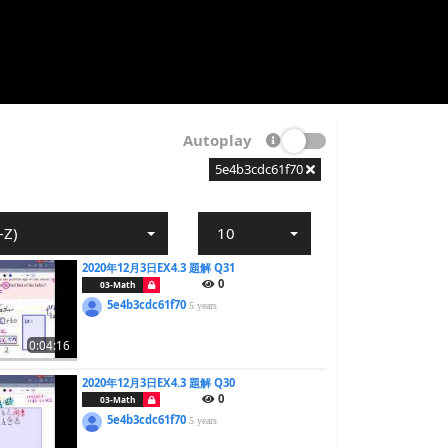
Autoplay
5e4b3cdc61f70
-Z)
10
2020年12月3日EX4.3 題解 Q31
0
03-Math
5e4b3cdc61f70
5 years
0:04:16
2020年12月3日EX4.3 題解 Q30
0
03-Math
5e4b3cdc61f70
5 years