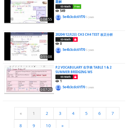
題解
03-Math
Free
549
5e4b3cdc61f70
5 years
0:08:55
2020年12月2日 CH3 CH4 TEST 改正分析
03-Math
0
5e4b3cdc61f70
5 years
0:11:08
P.2 VOCABULARY 生字表 TABLE 1 & 2
SUMMER BRIDGING WS
03-Math
1
5e4b3cdc61f70
5 years
0:07:20
«
1
2
3
4
5
6
7
8
9
10
»