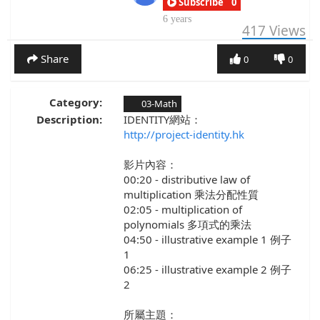
Subscribe
0
6 years
417
Views
Share
0
0
Category:
03-Math
Description:
IDENTITY網站：
http://project-identity.hk
影片內容：
00:20 - distributive law of
multiplication 乘法分配性質
02:05 - multiplication of
polynomials 多項式的乘法
04:50 - illustrative example 1 例子
1
06:25 - illustrative example 2 例子
2
所屬主題：