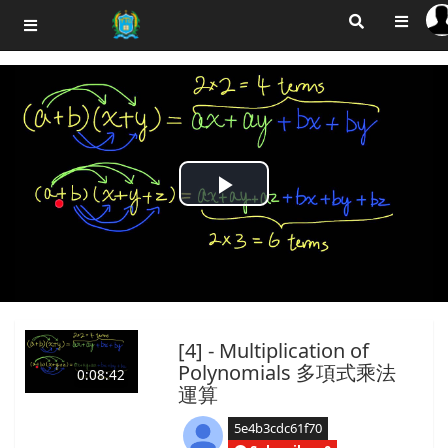
Play
Video
[4] - Multiplication of
Polynomials 多項式乘法
0:08:42
運算
5e4b3cdc61f70