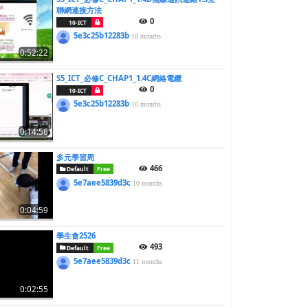
聯網連接方法
0
10-ICT
5e3c25b12283b
10 months
0:52:22
S5_ICT_必修C_CHAP1_1.4C網絡電纜
0
10-ICT
5e3c25b12283b
10 months
0:14:56
多元學習周
466
Default
Free
5e7aee5839d3c
10 months
0:04:59
學生會2526
493
Default
Free
5e7aee5839d3c
11 months
0:02:55