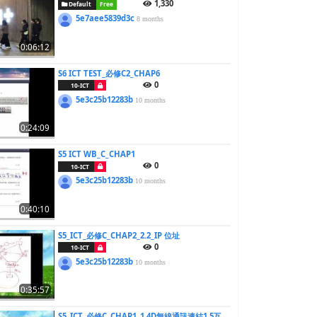
1,330
Default
Free
5e7aee5839d3c
8 months
0:06:12
S6 ICT TEST_必修C2_CHAP6
0
10-ICT
5e3c25b12283b
10 months
0:24:09
S5 ICT WB_C_CHAP1
0
10-ICT
5e3c25b12283b
10 months
0:40:10
S5_ICT_必修C_CHAP2_2.2_IP 位址
0
10-ICT
5e3c25b12283b
10 months
0:35:57
S5_ICT_必修C_CHAP1_1.4D無線通訊連結1.5互