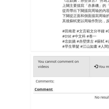
《念奴嬌．赤壁懷古》 分為
上闋主要描寫「赤鼻磯」的
從而帶出下闋描寫周瑜的內
下闋從正面和側面描寫周瑜
其後蘇軾更以周瑜作對比，
#田南君 #文言範文分半鐘 
#DSE #中文科 #卷一
#念奴嬌 #赤壁懷古 #蘇軾 #
#早生華髮 #江山如畫 #人
You mu
Comments:
Comment
No resul