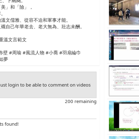
上、下兩闋。
「美」和「險」，
容。
的溫文儒雅、從容不迫和軍事才能。
反襯自己年華老去、老大無為、壯志未酬。
#重溫文言範文
赤壁 #周瑜 #風流人物 #小喬 #羽扇綸巾
間如夢
st login to be able to comment on videos
200 remaining
ts found!