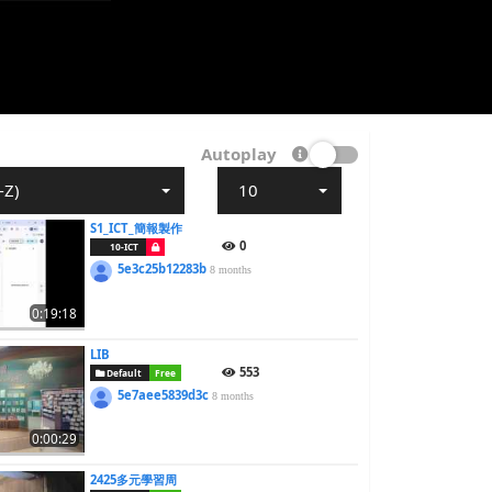
Autoplay
-Z)
10
S1_ICT_簡報製作
0
10-ICT
5e3c25b12283b
8 months
0:19:18
LIB
553
Default
Free
5e7aee5839d3c
8 months
0:00:29
2425多元學習周