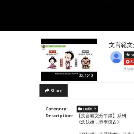
文言範文
dor
S
6 yea
0:01:40
Share
Category:
Default
Description:
【文言範文分半鐘】系列
《念奴嬌．赤壁懷古》