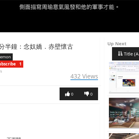
Up Next
分半鐘：念奴嬌．赤壁懷古
Title (A
aemon
ubscribe
1
rs
432
Views
0
0