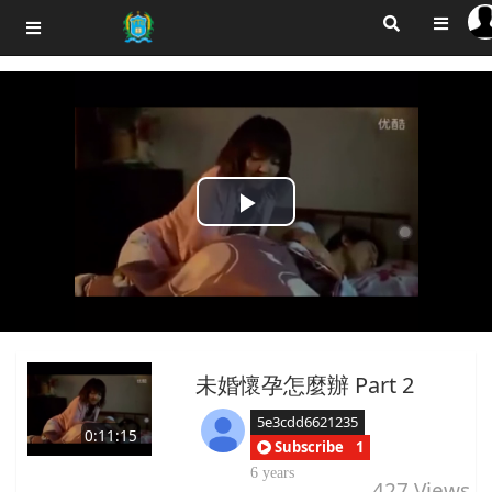
Play
Video
未婚懷孕怎麼辦 Part 2
5e3cdd6621235
0:11:15
Subscribe
1
6 years
427
Views