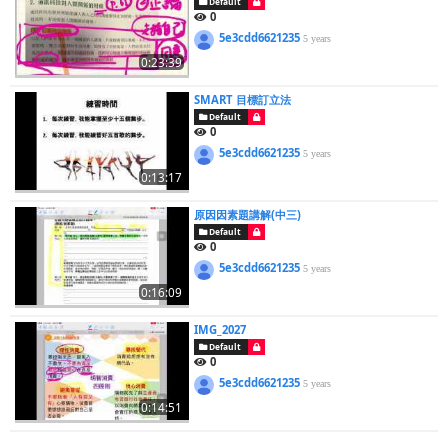
Default
0
5e3cdd6621235
5 years
0:23:39
SMART 目標訂立法
Default
0
5e3cdd6621235
5 years
0:13:17
原因因素題講解(中三)
Default
0
5e3cdd6621235
5 years
0:16:09
IMG_2027
Default
0
5e3cdd6621235
5 years
0:14:51