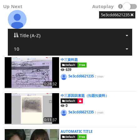
Up Next
Autoplay
5e3cdd6621235
Title (A-Z)
10
中三資料題
Default
Free
639
5e3cdd6621235
2 years
0:28:32
中三原因因素題（扣題扣資料）
Default
0
5e3cdd6621235
5 years
0:11:37
AUTOMATIC TITLE
Default
Free