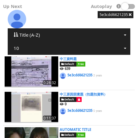
Up Next
Autoplay
5e3cdd6621235
Title (A-Z)
10
中三資料題
Default
Free
639
5e3cdd6621235
2 years
0:28:32
中三原因因素題（扣題扣資料）
Default
0
5e3cdd6621235
5 years
0:11:37
AUTOMATIC TITLE
Default
Free