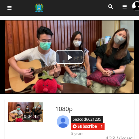
Play
Video
1080p
0:04:42
5e3cdd6621235
Subscribe
1
6 years
423
Views