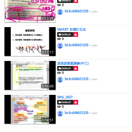
Default
0
5e3cdd6621235
5 years
0:23:39
SMART 目標訂立法
Default
0
5e3cdd6621235
5 years
0:13:17
原因因素題講解(中三)
Default
0
5e3cdd6621235
5 years
0:16:09
IMG_2027
Default
0
5e3cdd6621235
5 years
0:14:51