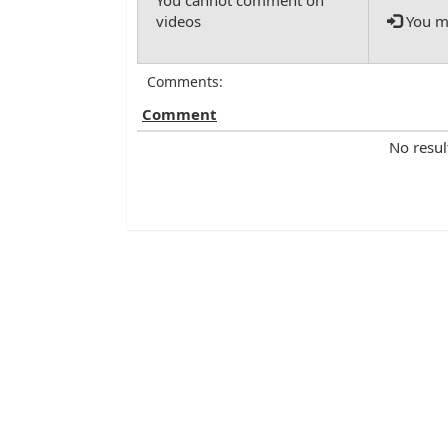
You mu
Comments:
Comment
No resul