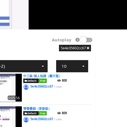
Autoplay
5e4e35602cc67
-Z)
10
中三級-個人短講（圖片題）
800
Default
Free
5e4e35602cc67
5 years
0:05:56
雙聲疊韻（更新版）
809
Default
Free
5e4e35602cc67
5 years