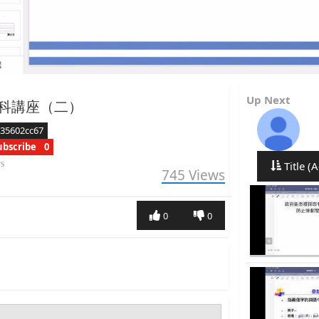
Up Next
科講座（二）
35602cc67
ubscribe
0
rs
Title (A
745
Views
0
0