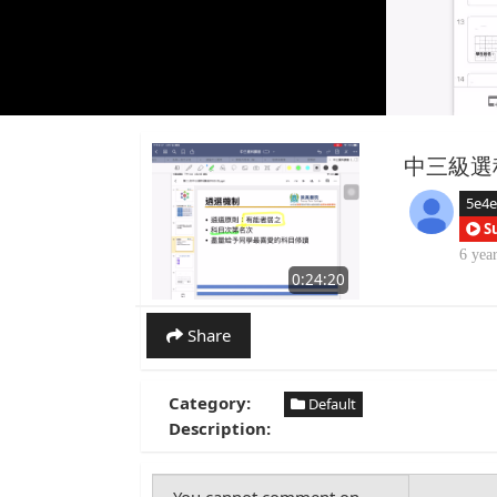
中三級選
5e4e
S
6 yea
0:24:20
Share
Category:
Default
Description: