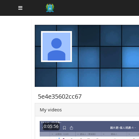
5e4e35602cc67
My videos
0:05:56