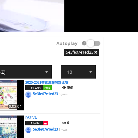
Autoplay
5e3fe07e1ed23
-Z)
10
2020-2021禁毒海報設計比賽
868
11-VArt
Free
5e3fe07e1ed23
5 years
0:02:04
DSE VA
0
11-VArt
5e3fe07e1ed23
5 years