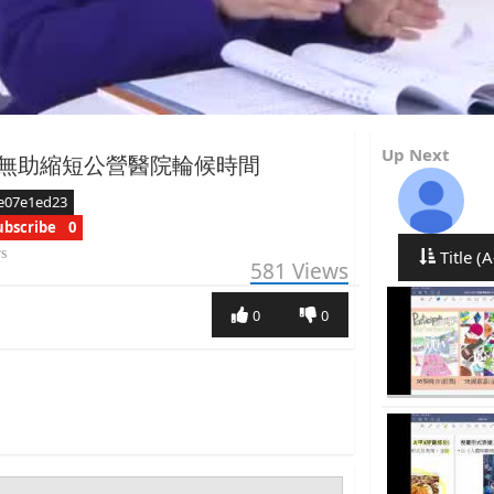
Up Next
無助縮短公營醫院輪候時間
e07e1ed23
ubscribe
0
rs
Title (A
581
Views
0
0