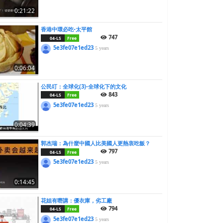
0:21:22
香港中環必吃-太平館
747
04-LS
Free
5e3fe07e1ed23
5 years
0:06:04
公民叮：全球化(3)-全球化下的文化
843
04-LS
Free
5e3fe07e1ed23
5 years
0:04:39
郭杰瑞：為什麼中國人比美國人更熱衷吃飯？
797
04-LS
Free
5e3fe07e1ed23
5 years
0:14:45
花姐有嘢講：優衣庫，劣工廠
794
04-LS
Free
5e3fe07e1ed23
5 years