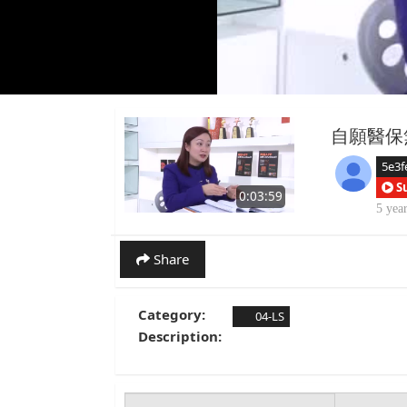
自願醫保
5e3f
S
0:03:59
5 yea
Share
Category:
04-LS
Description: