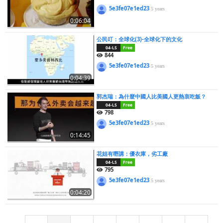
5e3fe07e1ed23
5 years
0:06:04
公民叮：全球化(3)-全球化下的文化
04-LS
Free
844
5e3fe07e1ed23
5 years
0:04:39
郭杰瑞：為什麼中國人比美國人更熱衷吃飯？
04-LS
Free
798
5e3fe07e1ed23
5 years
0:14:45
花姐有嘢講：優衣庫，劣工廠
04-LS
Free
795
5e3fe07e1ed23
5 years
0:04:20