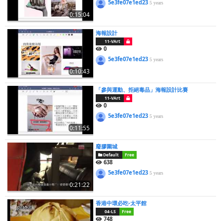
5e3fe07e1ed23
5 years
0:15:04
海報設計
11-VArt
0
5e3fe07e1ed23
5 years
0:10:43
「參與運動、拒絕毒品」海報設計比賽
11-VArt
0
5e3fe07e1ed23
5 years
0:11:55
廢膠圍城
Default
Free
638
5e3fe07e1ed23
5 years
0:21:22
香港中環必吃-太平館
04-LS
Free
748