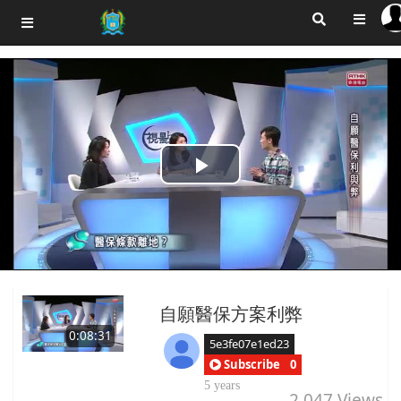
Play
Video
自願醫保方案利弊
0:08:31
5e3fe07e1ed23
Subscribe
0
5 years
2,047
Views