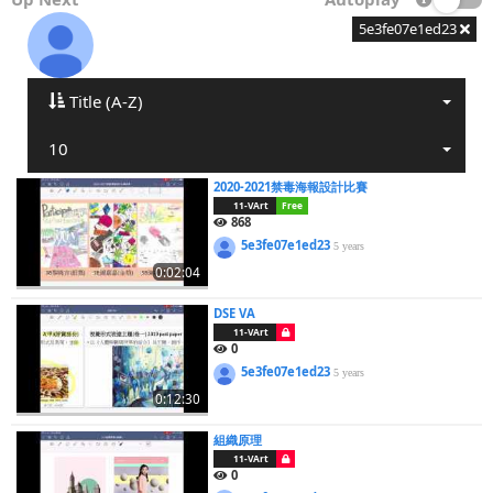
5e3fe07e1ed23
Title (A-Z)
10
2020-2021禁毒海報設計比賽
11-VArt
Free
868
5e3fe07e1ed23
5 years
0:02:04
DSE VA
11-VArt
0
5e3fe07e1ed23
5 years
0:12:30
組織原理
11-VArt
0