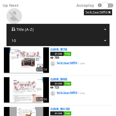
Up Next
Autoplay
5e3c2aac58ffd
Title (A-Z)
10
出師表_第7段
01-CHI
Free
789
5e3c2aac58ffd
5 years
0:11:16
出師表_第6段
01-CHI
Free
723
5e3c2aac58ffd
5 years
0:20:50
出師表_第4-5段
01-CHI
Free