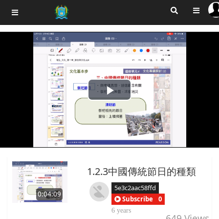
Play
Video
1.2.3中國傳統節日的種類
5e3c2aac58ffd
0:04:09
Subscribe
0
6 years
649
Views