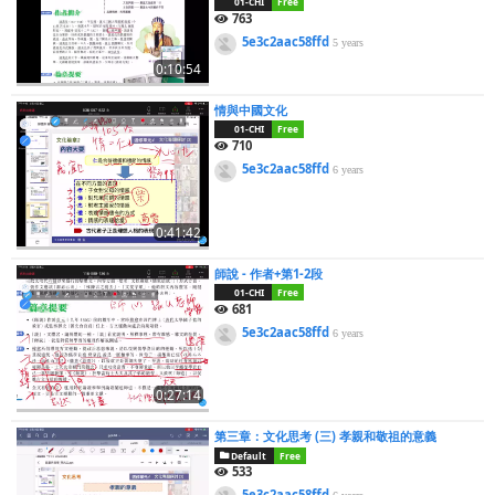
01-CHI
Free
763
5e3c2aac58ffd
5 years
0:10:54
情與中國文化
01-CHI
Free
710
5e3c2aac58ffd
6 years
0:41:42
師說 - 作者+第1-2段
01-CHI
Free
681
5e3c2aac58ffd
6 years
0:27:14
第三章：文化思考 (三) 孝親和敬祖的意義
Default
Free
533
5e3c2aac58ffd