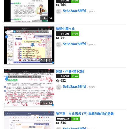
01-CHI
Free
764
5e3c2aac58ffd
5 years
0:10:54
情與中國文化
01-CHI
Free
711
5e3c2aac58ffd
6 years
0:41:42
師說 - 作者+第1-2段
01-CHI
Free
682
5e3c2aac58ffd
6 years
0:27:14
第三章：文化思考 (三) 孝親和敬祖的意義
Default
Free
534
5e3c2aac58ffd