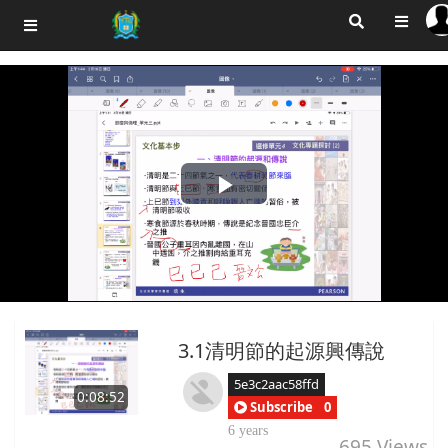
Play
Video
3.1清明節的起源興傳說
5e3c2aac58ffd
0:08:52
Subscribe
0
6 years
695
Views