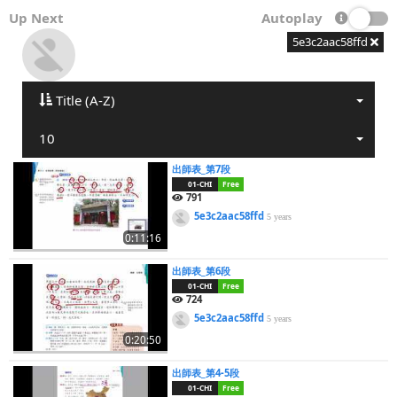
Up Next
Autoplay
5e3c2aac58ffd
Title (A-Z)
10
出師表_第7段
01-CHI
Free
791
5e3c2aac58ffd
5 years
0:11:16
出師表_第6段
01-CHI
Free
724
5e3c2aac58ffd
5 years
0:20:50
出師表_第4-5段
01-CHI
Free