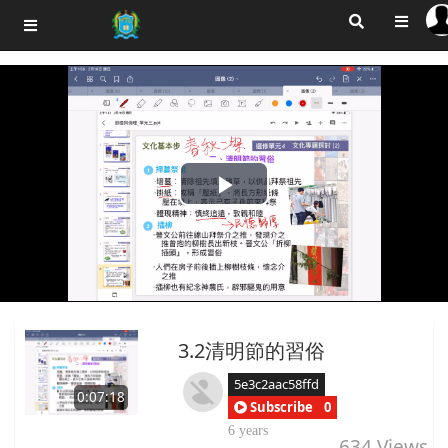
Play
Video
3.2清明節的習俗
5e3c2aac58ffd
0:07:18
Subscribe
0
6 years
634
Views