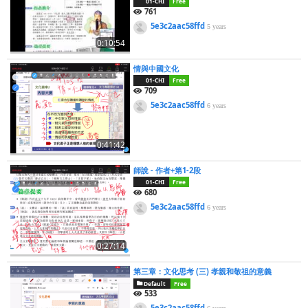
01-CHI
Free
761
5e3c2aac58ffd
5 years
0:10:54
情與中國文化
01-CHI
Free
709
5e3c2aac58ffd
6 years
0:41:42
師說 - 作者+第1-2段
01-CHI
Free
680
5e3c2aac58ffd
6 years
0:27:14
第三章：文化思考 (三) 孝親和敬祖的意義
Default
Free
533
5e3c2aac58ffd