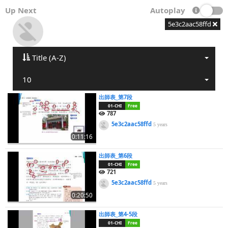
Up Next
Autoplay
5e3c2aac58ffd
Title (A-Z)
10
出師表_第7段
01-CHI
Free
787
5e3c2aac58ffd
5 years
0:11:16
出師表_第6段
01-CHI
Free
721
5e3c2aac58ffd
5 years
0:20:50
出師表_第4-5段
01-CHI
Free