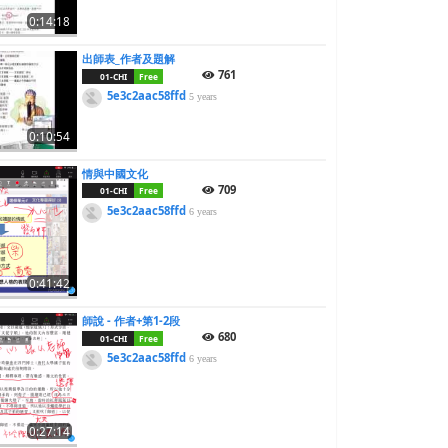
0:14:18
出師表_作者及題解
761
01-CHI
Free
5e3c2aac58ffd
5 years
0:10:54
情與中國文化
709
01-CHI
Free
5e3c2aac58ffd
6 years
0:41:42
師說 - 作者+第1-2段
680
01-CHI
Free
5e3c2aac58ffd
6 years
0:27:14