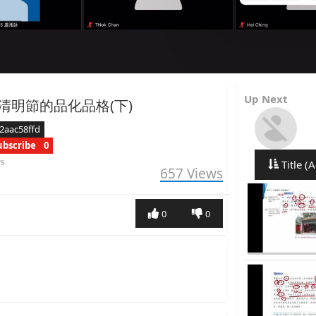
Up Next
清明節的品化品格(下)
2aac58ffd
ubscribe
0
rs
Title (A
657
Views
0
0