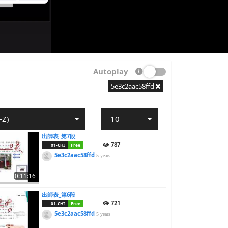
Autoplay
5e3c2aac58ffd
-Z)
10
出師表_第7段
787
01-CHI
Free
5e3c2aac58ffd
5 years
0:11:16
出師表_第6段
721
01-CHI
Free
5e3c2aac58ffd
5 years