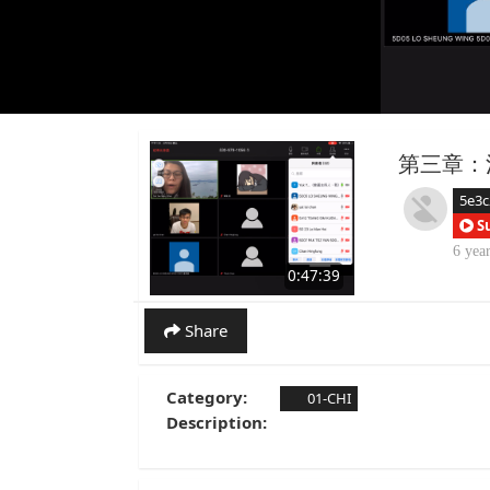
第三章：
5e3c
S
6 yea
0:47:39
Share
Category:
01-CHI
Description: