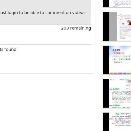
st login to be able to comment on videos
200 remaining
ts found!