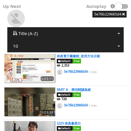
Up Next
Autoplay
5e76b229665d4
Title (A-Z)
10
崇真電子圖書館_使用方法示範
Default
Free
2,353
5e76b229665d4
3 years
0:03:11
PART A _ 尋找閱讀真經
Default
Free
720
5e76b229665d4
3 years
0:03:38
2223 崇真書展日
Default
Free