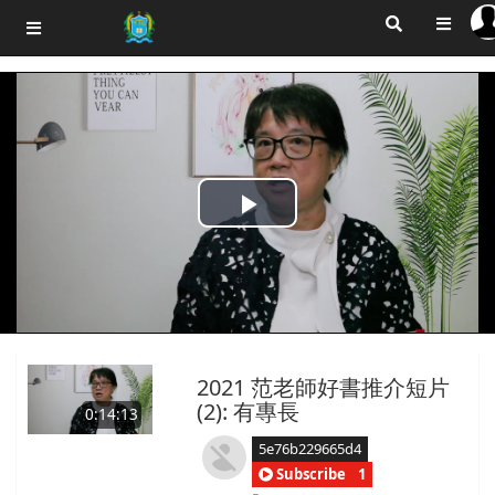
Play
Video
2021 范老師好書推介短片
(2): 有專長
0:14:13
5e76b229665d4
Subscribe
1