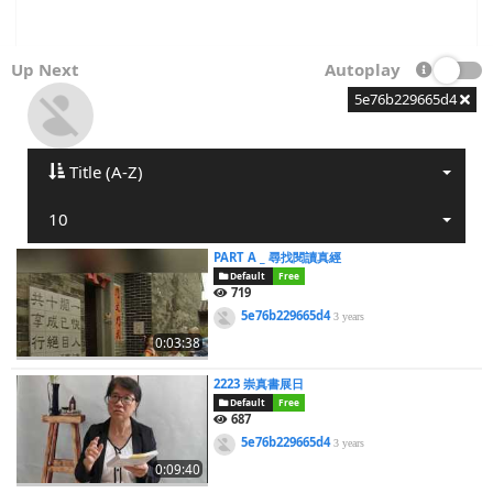
Up Next
Autoplay
5e76b229665d4
Title (A-Z)
10
PART A _ 尋找閱讀真經
Default
Free
719
5e76b229665d4
3 years
0:03:38
2223 崇真書展日
Default
Free
687
5e76b229665d4
3 years
0:09:40