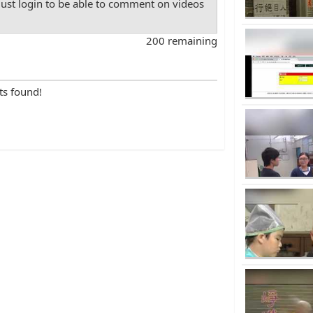
st login to be able to comment on videos
200 remaining
ts found!