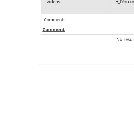
You mu
Comments:
Comment
No resul