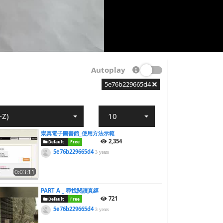
Autoplay
5e76b229665d4
-Z)
10
崇真電子圖書館_使用方法示範
2,354
Default
Free
5e76b229665d4
3 years
0:03:11
PART A _ 尋找閱讀真經
721
Default
Free
5e76b229665d4
3 years