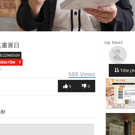
Up Next
崇真書展日
6b229665d4
ubscribe
1
rs
Title (A
688
Views
0
0
活動