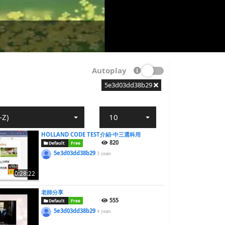
Autoplay
5e3d03dd38b29
-Z)
10
HOLLAND CODE TEST介紹-中三選科用
820
Default
Free
5e3d03dd38b29
3 years
0:28:22
老師分享
555
Default
Free
5e3d03dd38b29
4 years