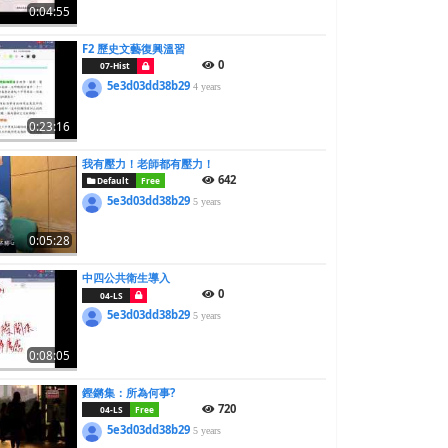
0:04:55
F2 歷史文藝復興溫習
0
07-Hist
5e3d03dd38b29
4 years
0:23:16
我有壓力！老師都有壓力！
642
Default
Free
5e3d03dd38b29
5 years
0:05:28
中四公共衛生導入
0
04-LS
5e3d03dd38b29
5 years
0:08:05
鏗鏘集：所為何事?
720
04-LS
Free
5e3d03dd38b29
5 years