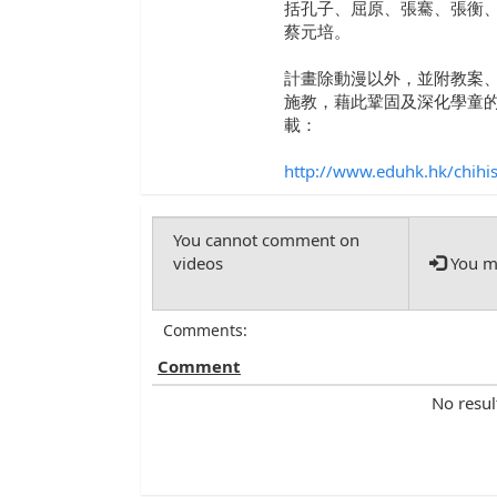
括孔子、屈原、張騫、張衡
蔡元培。
計畫除動漫以外，並附教案
施教，藉此鞏固及深化學童
載：
http://www.eduhk.hk/chihi
You mu
Comments:
Comment
No resul