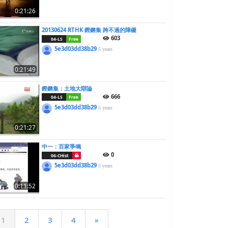
0:21:26
20130624 RTHK 鏗鏘集 跨不過的障礙
603
04-LS
Free
5e3d03dd38b29
5 years
0:21:49
鏗鏘集：土地大辯論
666
04-LS
Free
5e3d03dd38b29
5 years
0:21:27
中一：百家爭鳴
0
06-CHist
5e3d03dd38b29
5 years
0:11:52
1
2
3
4
»