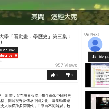
Up Next
大學「看動畫．學歷史」第三集：
)
d03dd38b29
ubscribe
0
Title (A
rs
957
Views
0
0
史」計畫，旨在培養香港小學生學習中國歷史
品格、開闊視野及傳承中國文化。每集動畫短
歷史人物橫跨多個朝代，且來自不同階層，包