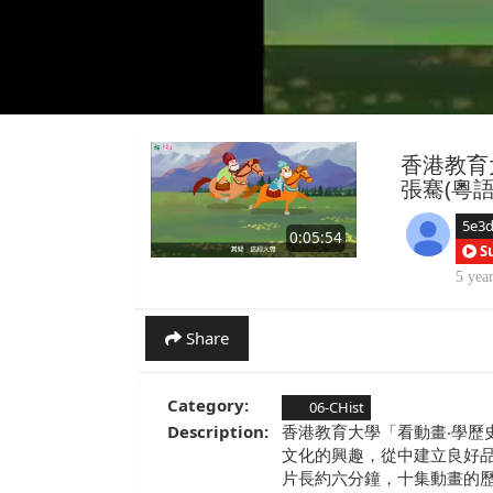
香港教育
張騫(粵語
5e3
0:05:54
S
5 yea
Share
Category:
06-CHist
Description:
香港教育大學「看動畫‧學歷
文化的興趣，從中建立良好
片長約六分鐘，十集動畫的