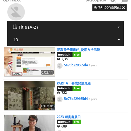
5e76b229665d4
Title (A-Z)
10
崇真電子圖書館_使用方法示範
Default
Free
2,359
5e76b229665d4
3 years
0:03:11
PART A _ 尋找閱讀真經
Default
Free
722
5e76b229665d4
3 years
0:03:38
2223 崇真書展日
Default
Free
689