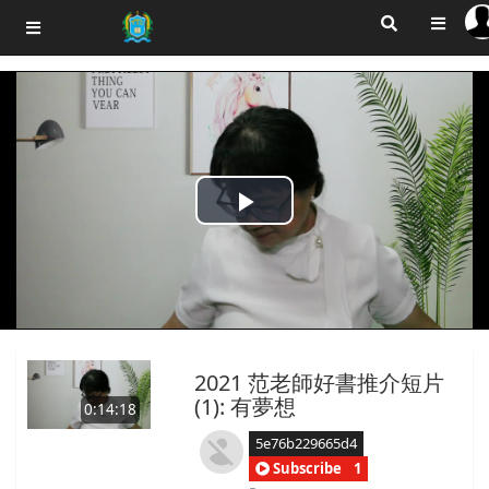
Play
Video
2021 范老師好書推介短片
(1): 有夢想
0:14:18
5e76b229665d4
Subscribe
1