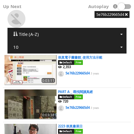
Up Next
Autoplay
5e76b229665d4
Title (A-Z)
10
崇真電子圖書館_使用方法示範
Default
Free
2,353
5e76b229665d4
3 years
0:03:11
PART A _ 尋找閱讀真經
Default
Free
720
5e76b229665d4
3 years
0:03:38
2223 崇真書展日
Default
Free